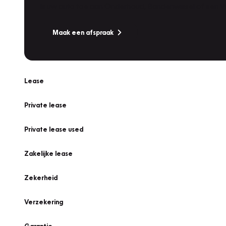
Is uw auto toe aan Onderhoud, Bandenwissel of een Va
Maak een afspraak
Lease
Private lease
Private lease used
Zakelijke lease
Zekerheid
Verzekering