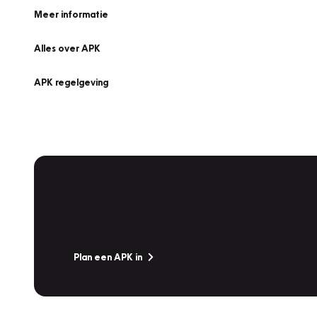
Meer informatie
Alles over APK
APK regelgeving
APK Keuring bij Vakgarage!
Is het weer tijd voor de jaarlijkse APK? Ga snel naar V
Plan een APK in