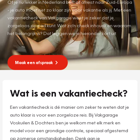
Of je nu lekker in Nederland blijft of afreist naar Zuid-Europa
- je auto moet net zo klaar zijn voor vakantie als jij. Met een
vakantiecheck van Vakgarage weet je zeker dat je
zorgeloos op pad kunt. Wat zo'n check inhoudt en waarom
het belangrijk is? Dat leggen we je hieronder kort uit.
Maak een afspraak
Wat is een vakantiecheck?
Een vakantiecheck is dé manier om zeker te weten dat je
auto klaar is voor een zorgeloze reis. Bij Vakgarage
Voskuilen & Dochters ben je welkom met elk merk en
model voor een grondige controle, speciaal afgestemd
op zomerse omstandigheden. Denk aan je