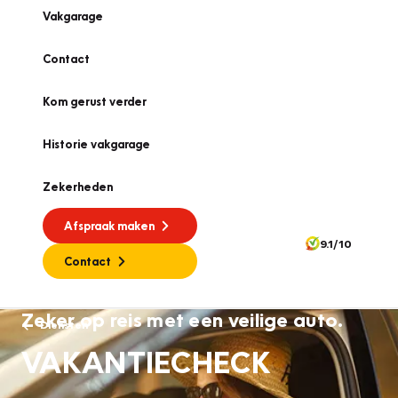
Vakgarage
Contact
Kom gerust verder
Historie vakgarage
Zekerheden
Afspraak maken
9.1/10
Contact
Zeker op reis met een veilige auto.
Diensten
VAKANTIECHECK