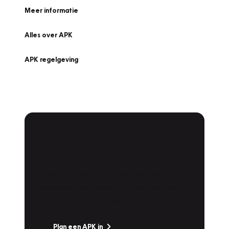
Meer informatie
Alles over APK
APK regelgeving
APK Keuring bij
Vakgarage!
Is het weer tijd voor de jaarlijkse APK? Ga
snel naar Vakgarage bij u in de buurt, en ga
zonder zorgen de weg op!
Plan een APK in