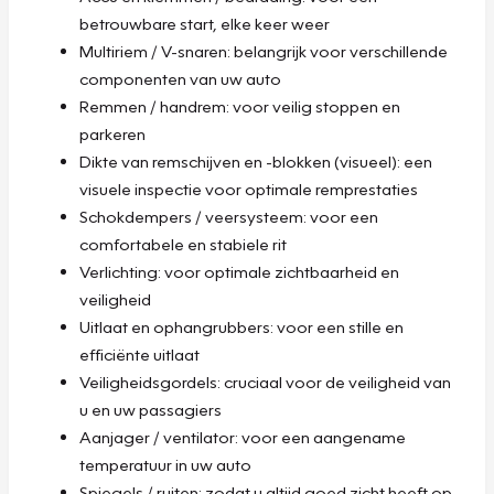
betrouwbare start, elke keer weer
Multiriem / V-snaren: belangrijk voor verschillende
componenten van uw auto
Remmen / handrem: voor veilig stoppen en
parkeren
Dikte van remschijven en -blokken (visueel): een
visuele inspectie voor optimale remprestaties
Schokdempers / veersysteem: voor een
comfortabele en stabiele rit
Verlichting: voor optimale zichtbaarheid en
veiligheid
Uitlaat en ophangrubbers: voor een stille en
efficiënte uitlaat
Veiligheidsgordels: cruciaal voor de veiligheid van
u en uw passagiers
Aanjager / ventilator: voor een aangename
temperatuur in uw auto
Spiegels / ruiten: zodat u altijd goed zicht heeft op