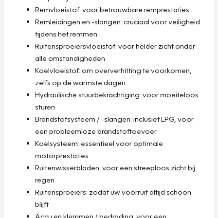
Remvloeistof: voor betrouwbare remprestaties
Remleidingen en -slangen: cruciaal voor veiligheid
tijdens het remmen
Ruitensproeiersvloeistof: voor helder zicht onder
alle omstandigheden
Koelvloeistof: om oververhitting te voorkomen,
zelfs op de warmste dagen
Hydraulische stuurbekrachtiging: voor moeiteloos
sturen
Brandstofsysteem / -slangen: inclusief LPG, voor
een probleemloze brandstoftoevoer
Koelsysteem: essentieel voor optimale
motorprestaties
Ruitenwisserbladen: voor een streeploos zicht bij
regen
Ruitensproeiers: zodat uw voorruit altijd schoon
blijft
Accu en klemmen / bedrading: voor een