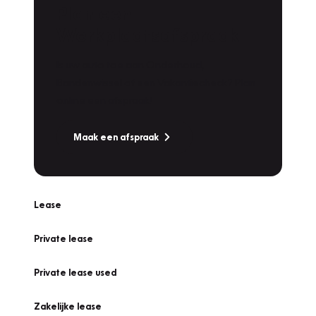
Plan een
Werkplaatsafspraak
Is uw auto toe aan Onderhoud,
Bandenwissel of een Vakantiecheck? Plan
online een afspraak!
Maak een afspraak
Lease
Private lease
Private lease used
Zakelijke lease