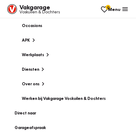
Vakgarage
0
Menu
Voskuilen & Dochters
Occasions
APK
Werkplaats
Diensten
Over ons
Werken bij Vakgarage Voskuilen & Dochters
Direct naar
Garageafspraak