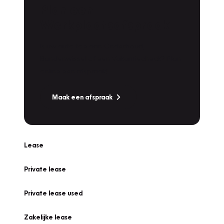
Plan een
Werkplaatsafspraak
Is uw auto toe aan Onderhoud,
Bandenwissel of een Vakantiecheck? Plan
online een afspraak!
Maak een afspraak
Lease
Private lease
Private lease used
Zakelijke lease