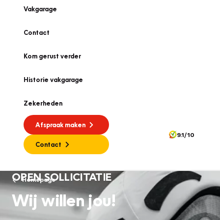
Vakgarage
Contact
Kom gerust verder
Historie vakgarage
Zekerheden
Afspraak maken
9.1/10
Contact
OPEN SOLLICITATIE
Homepage
Wij willen jou!