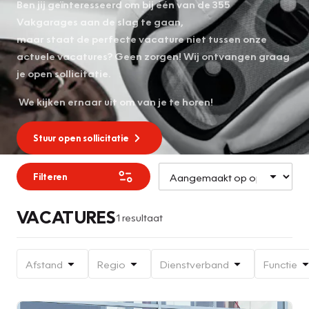
Ben jij geïnteresseerd om bij één van de 355
Vakgarages aan de slag te gaan,
maar staat de perfecte vacature niet tussen onze
actuele vacatures? Geen zorgen! Wij ontvangen graag
je open sollicitatie.
We kijken ernaar uit om van je te horen!
Stuur open sollicitatie
Filteren
VACATURES
1 resultaat
Afstand
Regio
Dienstverband
Functie