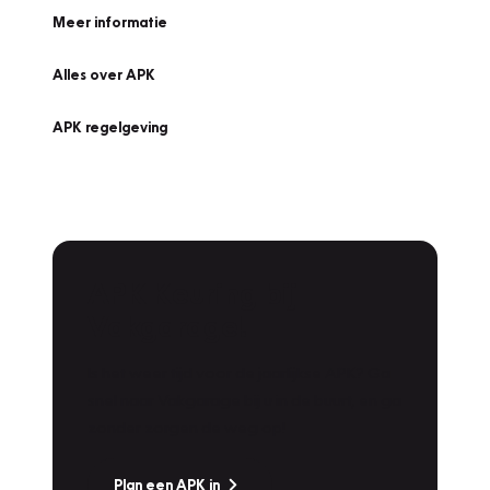
Meer informatie
Alles over APK
APK regelgeving
APK Keuring bij
Vakgarage!
Is het weer tijd voor de jaarlijkse APK? Ga
snel naar Vakgarage bij u in de buurt, en ga
zonder zorgen de weg op!
Plan een APK in