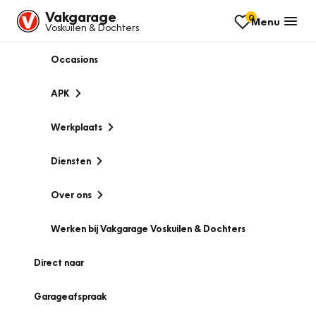
Vakgarage
0
Menu
Voskuilen & Dochters
Occasions
APK
Werkplaats
Diensten
Over ons
Werken bij Vakgarage Voskuilen & Dochters
Direct naar
Garageafspraak