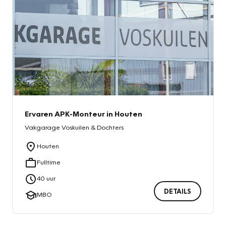
Ervaren APK-Monteur in Houten
Vakgarage
Voskuilen & Dochters
Houten
Fulltime
40
uur
DETAILS
MBO