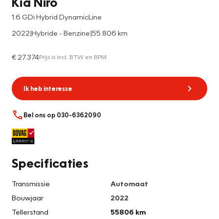
Kia Niro
1.6 GDi Hybrid DynamicLine
2022
|
Hybride - Benzine
|
55.806 km
€ 27.374
Prijs is incl. BTW en BPM
Ik heb interesse
Bel ons op 030-6362090
Specificaties
Transmissie
Automaat
Bouwjaar
2022
Tellerstand
55806 km