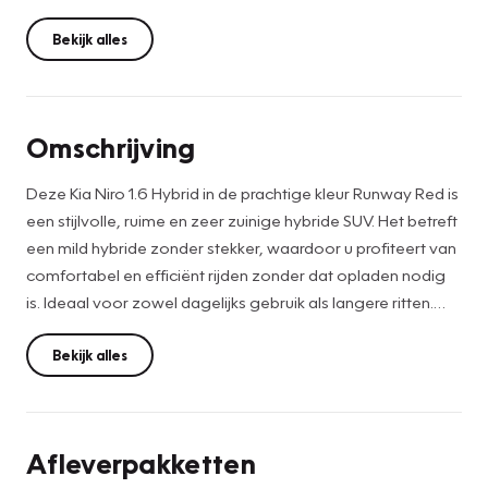
Bekijk alles
Omschrijving
Deze Kia Niro 1.6 Hybrid in de prachtige kleur Runway Red is
een stijlvolle, ruime en zeer zuinige hybride SUV. Het betreft
een mild hybride zonder stekker, waardoor u profiteert van
comfortabel en efficiënt rijden zonder dat opladen nodig
is. Ideaal voor zowel dagelijks gebruik als langere ritten.
De auto is zeer compleet uitgevoerd en voorzien van
Bekijk alles
onder andere dodehoeksensoren, Adaptive Cruise
controle, stoelverwarming, een achteruitrijcamera en
parkeersensoren voor en achter. Dankzij de comfortabele
Afleverpakketten
hoge instap en moderne rijhulpsystemen geniet u van extra