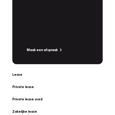
Plan een
Werkplaatsafspraak
Is uw auto toe aan Onderhoud,
Bandenwissel of een Vakantiecheck? Plan
online een afspraak!
Maak een afspraak
Lease
Private lease
Private lease used
Zakelijke lease