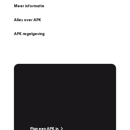
Meer informatie
Alles over APK
APK regelgeving
APK Keuring bij
Vakgarage!
Is het weer tijd voor de jaarlijkse APK? Ga
snel naar Vakgarage bij u in de buurt, en ga
zonder zorgen de weg op!
Plan een APK in