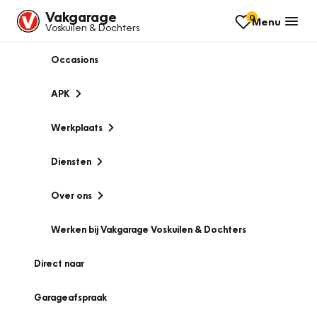
Vakgarage
0
Menu
Voskuilen & Dochters
Occasions
APK
Werkplaats
Diensten
Over ons
Werken bij Vakgarage Voskuilen & Dochters
Direct naar
Garageafspraak