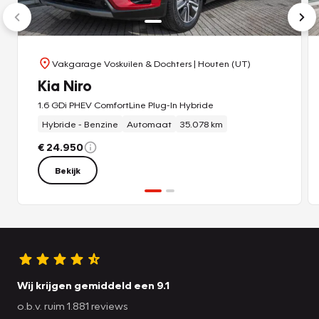
Vakgarage Voskuilen & Dochters
| Houten (UT)
Kia Niro
1.6 GDi PHEV ComfortLine Plug-In Hybride
Hybride - Benzine
Automaat
35.078 km
€ 24.950
Bekijk
Wij krijgen gemiddeld een 9.1
o.b.v. ruim 1.881 reviews