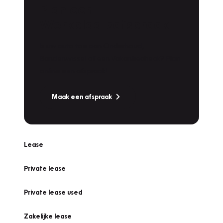
Plan een
Werkplaatsafspraak
Is uw auto toe aan Onderhoud,
Bandenwissel of een Vakantiecheck? Plan
online een afspraak!
Maak een afspraak
Lease
Private lease
Private lease used
Zakelijke lease