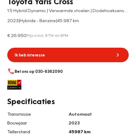
Toyota Yaris Cross
1.5 Hybrid Dynamic | Verwarmde stoelen | Dodehoeksensoren
2023
|
Hybride - Benzine
|
45.987 km
€ 26.950
Prijs is incl. BTW en BPM
Ik heb interesse
Bel ons op 030-6362090
Specificaties
Transmissie
Automaat
Bouwjaar
2023
Tellerstand
45987 km