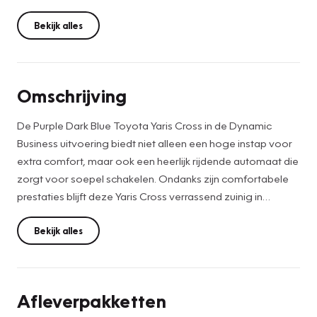
Bekijk alles
Omschrijving
De Purple Dark Blue Toyota Yaris Cross in de Dynamic
Business uitvoering biedt niet alleen een hoge instap voor
extra comfort, maar ook een heerlijk rijdende automaat die
zorgt voor soepel schakelen. Ondanks zijn comfortabele
prestaties blijft deze Yaris Cross verrassend zuinig in
verbruik, wat hem ideaal maakt voor zowel stads- als
langere ritten.
Bekijk alles
Deze auto komt van de eerste eigenaar en is uitgerust met
moderne technologieën zoals dodehoek detectie die het
Afleverpakketten
rijden nog aangenamer maken. Daarnaast heeft deze Yaris