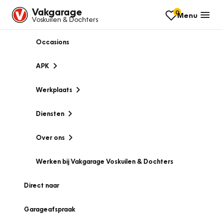
Vakgarage
0
Menu
Voskuilen & Dochters
Occasions
APK
Werkplaats
Diensten
Over ons
Werken bij Vakgarage Voskuilen & Dochters
Direct naar
Garageafspraak