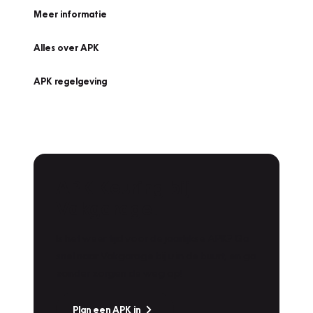
Meer informatie
Alles over APK
APK regelgeving
APK Keuring bij
Vakgarage!
Is het weer tijd voor de jaarlijkse APK? Ga
snel naar Vakgarage bij u in de buurt, en ga
zonder zorgen de weg op!
Plan een APK in