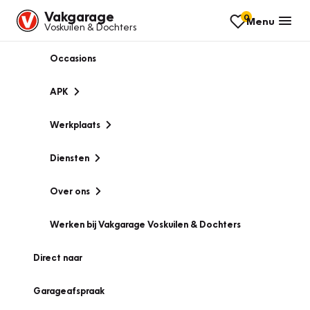
Vakgarage
0
Menu
Voskuilen & Dochters
Occasions
APK
Werkplaats
Diensten
Over ons
Werken bij Vakgarage Voskuilen & Dochters
Direct naar
Garageafspraak