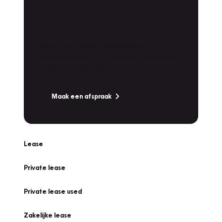
Plan een
Werkplaatsafspraak
Is uw auto toe aan Onderhoud,
Bandenwissel of een Vakantiecheck? Plan
online een afspraak!
Maak een afspraak
Lease
Private lease
Private lease used
Zakelijke lease