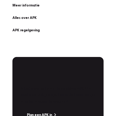
Meer informatie
Alles over APK
APK regelgeving
APK Keuring bij
Vakgarage!
Is het weer tijd voor de jaarlijkse APK? Ga
snel naar Vakgarage bij u in de buurt, en ga
zonder zorgen de weg op!
Plan een APK in