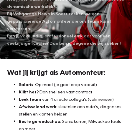
dynamische werkplek?
Bij Vakgarage Newo in Soest zoeken we een
gepassioneerde Automonteur die ons team komt
versterken.
Ben jij vakkundig, professioneel en klaar voor een
veelzijdige functie? Dan ben jij degene die wij zoeken!
Wat jij krijgt als Automonteur:
Salaris
: Op maat (je gaat erop vooruit)
Klikt het?
Dan snel een vast contract
Leuk team
van 4 directe collega’s (vakmensen)
Afwisselend werk:
sleutelen aan auto’s, diagnoses
stellen en klanten helpen
Beste gereedschap:
Sonic karren, Milwaukee tools
en meer