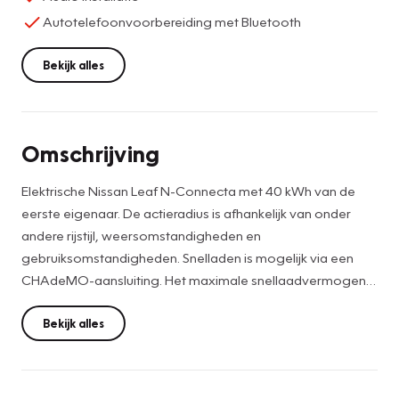
Autotelefoonvoorbereiding met Bluetooth
Bekijk alles
Omschrijving
Elektrische Nissan Leaf N-Connecta met 40 kWh van de
eerste eigenaar. De actieradius is afhankelijk van onder
andere rijstijl, weersomstandigheden en
gebruiksomstandigheden. Snelladen is mogelijk via een
CHAdeMO-aansluiting. Het maximale snellaadvermogen
bedraagt 46 kW.
Bekijk alles
Voorzien van mooie opties waaronder stoelverwarming
voor en achter en stuurverwarming, Navigatie, bleutooth
voor bellen en audiostreaming, maar ook tal van