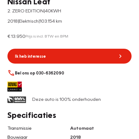
Nissan Leaf
2. ZERO EDITION|40KWH
2018
|
Elektrisch
|
103.154 km
€ 13.950
Prijs is incl. BTW en BPM
Ik heb interesse
Bel ons op 030-6362090
Deze auto is 100% onderhouden
Specificaties
Transmissie
Automaat
Bouwjaar
2018