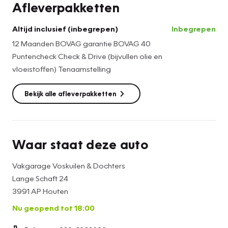
Afleverpakketten
veiligheidsopties zoals dodehoeksensoren, rondom zicht
camera en bots waarschuwing.
Altijd inclusief (inbegrepen)
Inbegrepen
12 Maanden BOVAG garantie BOVAG 40
Optioneel kan er op deze Nissan Leaf een trekhaak
Puntencheck Check & Drive (bijvullen olie en
gemonteerd worden voor een fietsdrager. De maximale
vloeistoffen) Tenaamstelling
kogeldruk is 52KG. Deze Nissan heeft fabrieksgarantie en
12 maanden Bovag garantie. Volledig dealer onderhouden.
Bekijk alle afleverpakketten
Bent u benieuwd naar deze Elektrische Nissan? Bel gerust
voor een afspraak in onze showroom in Houten bij Utrecht.
Dat is in het midden van Nederland dus altijd dichtbij!
Financiering en inruil mogelijk. BTW is verrekenbaar.
Waar staat deze auto
Vakgarage Voskuilen & Dochters
Lange Schaft 24
3991 AP Houten
Nu geopend tot 18:00