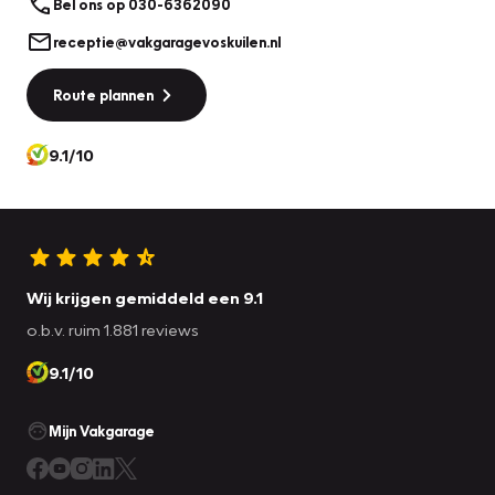
Bel ons op 030-6362090
receptie@vakgaragevoskuilen.nl
Route plannen
9.1/10
Wij krijgen gemiddeld een 9.1
o.b.v. ruim 1.881 reviews
9.1/10
Mijn Vakgarage