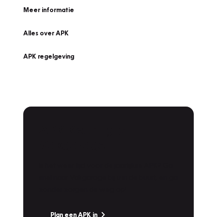
Meer informatie
Alles over APK
APK regelgeving
APK Keuring bij
Vakgarage!
Is het weer tijd voor de jaarlijkse APK? Ga
snel naar Vakgarage bij u in de buurt, en ga
zonder zorgen de weg op!
Plan een APK in