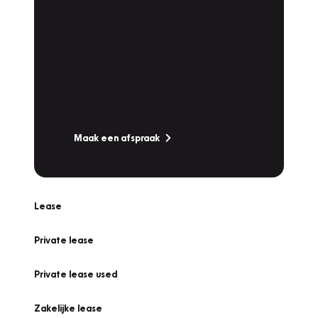
Plan een
Werkplaatsafspraak
Is uw auto toe aan Onderhoud,
Bandenwissel of een Vakantiecheck? Plan
online een afspraak!
Maak een afspraak
Lease
Private lease
Private lease used
Zakelijke lease