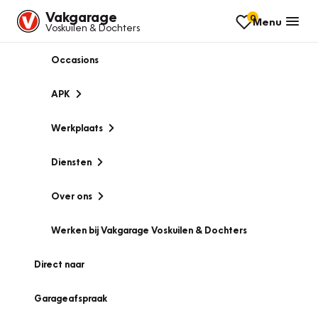
Vakgarage
0
Menu
Voskuilen & Dochters
Occasions
APK
Werkplaats
Diensten
Over ons
Werken bij Vakgarage Voskuilen & Dochters
Direct naar
Garageafspraak