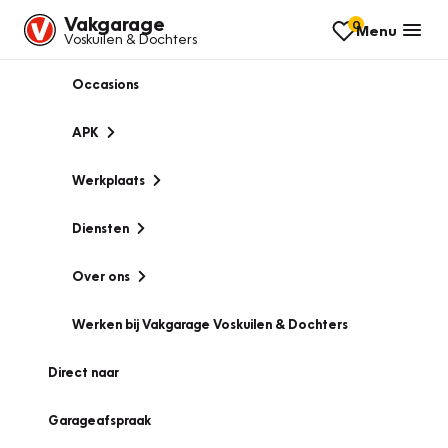
Vakgarage
0
Menu
Voskuilen & Dochters
Occasions
APK
Werkplaats
Diensten
Over ons
Werken bij Vakgarage Voskuilen & Dochters
Direct naar
Garageafspraak