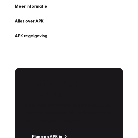
Meer informatie
Alles over APK
APK regelgeving
APK Keuring bij
Vakgarage!
Is het weer tijd voor de jaarlijkse APK? Ga
snel naar Vakgarage bij u in de buurt, en ga
zonder zorgen de weg op!
Plan een APK in