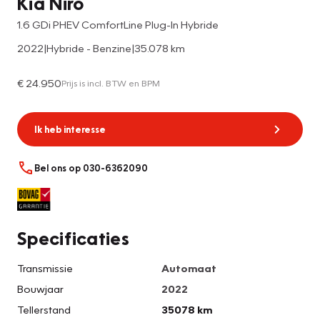
Kia Niro
1.6 GDi PHEV ComfortLine Plug-In Hybride
2022
|
Hybride - Benzine
|
35.078 km
€ 24.950
Prijs is incl. BTW en BPM
Ik heb interesse
Bel ons op 030-6362090
Specificaties
Transmissie
Automaat
Bouwjaar
2022
Tellerstand
35078 km