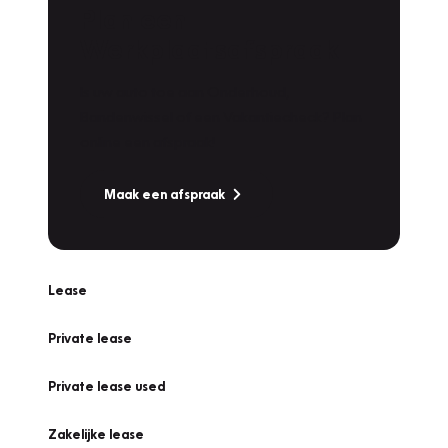
Plan een
Werkplaatsafspraak
Is uw auto toe aan Onderhoud,
Bandenwissel of een Vakantiecheck? Plan
online een afspraak!
Maak een afspraak
Lease
Private lease
Private lease used
Zakelijke lease