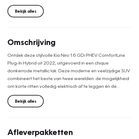
Bekijk alles
Omschrijving
Ontdek deze stijlvolle Kia Niro 1.6 GDi PHEV ComfortLine
Plug-In Hybrid uit 2022, uitgevoerd in een chique
donkerrode metallic lak. Deze moderne en veelzijdige SUV
combineert het beste van twee werelden: de mogelijkheid
om korte ritten volledig elektrisch af te leggen én de
vrijheid van een efficiënte benzinemotor voor langere
afstanden. Daarmee is deze Niro ideaal voor zowel
Bekijk alles
dagelijks woon-werkverkeer als comfortabele
vakantieritten.Naast zijn zuinige en duurzame aandrijflijn is
deze Kia Niro ook rijk uitgerust met diverse comfortabele
Afleverpakketten
en praktische opties. Zo beschikt de auto over Apple