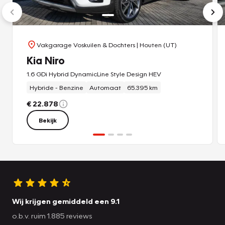
Vakgarage Voskuilen & Dochters
| Houten (UT)
Kia Niro
1.6 GDi Hybrid DynamicLine Style Design HEV
Hybride - Benzine
Automaat
65.395 km
€ 22.878
Bekijk
Wij krijgen gemiddeld een 9.1
o.b.v. ruim 1.885 reviews