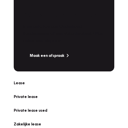
Plan een
Werkplaatsafspraak
Is uw auto toe aan Onderhoud,
Bandenwissel of een Vakantiecheck? Plan
online een afspraak!
Maak een afspraak
Lease
Private lease
Private lease used
Zakelijke lease