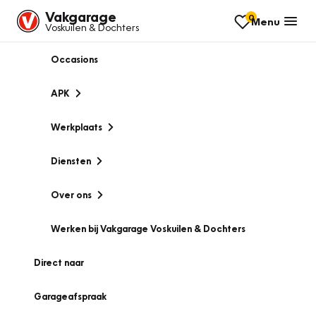
Vakgarage
0
Menu
Voskuilen & Dochters
Occasions
APK
Werkplaats
Diensten
Over ons
Werken bij Vakgarage Voskuilen & Dochters
Direct naar
Garageafspraak