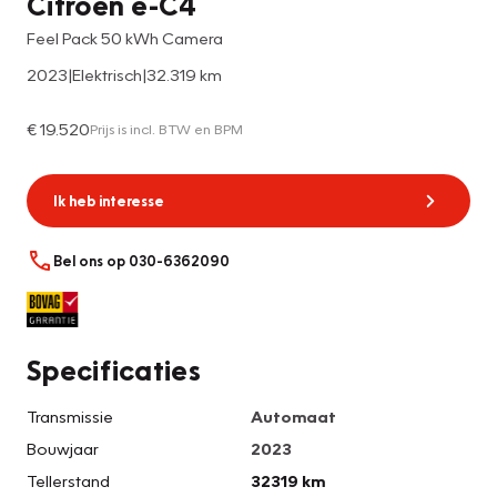
Citroën ë-C4
Feel Pack 50 kWh Camera
2023
|
Elektrisch
|
32.319 km
€ 19.520
Prijs is incl. BTW en BPM
Ik heb interesse
Bel ons op 030-6362090
Specificaties
Transmissie
Automaat
Bouwjaar
2023
Tellerstand
32319 km