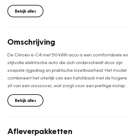
Bekijk alles
Omschrijving
De Citroën ë-C4 met 50 kWh accu is een comfortabele en
stijlvolle elektrische auto die zich onderscheidt door zijn
soepele rijgedrag en praktische inzetbaarheid. Het model
combineert het uiterlijk van een hatchback met de hogere
zit van een crossover, wat zorgt voor een prettige instap
en goed overzicht op de weg. De elektromotor levert 136
pk en zorgt voor een stille en ontspannen rijervaring, zowel
Bekijk alles
in de stad als op langere ritten.
Een van de grootste pluspunten van de ë-C4 is het
Afleverpakketten
rijcomfort. Dankzij de speciale vering worden