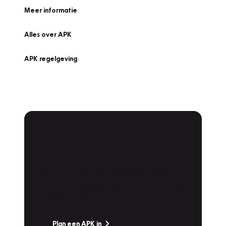
Meer informatie
Alles over APK
APK regelgeving
APK Keuring bij
Vakgarage!
Is het weer tijd voor de jaarlijkse APK? Ga
snel naar Vakgarage bij u in de buurt, en ga
zonder zorgen de weg op!
Plan een APK in