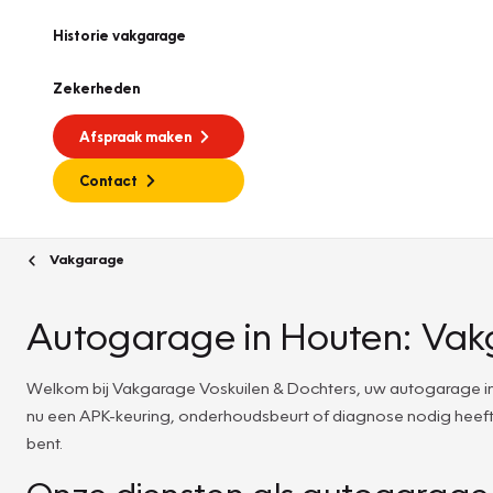
Historie vakgarage
Zekerheden
Afspraak maken
Contact
Vakgarage
Autogarage in Houten: Vak
Welkom bij Vakgarage Voskuilen & Dochters, uw autogarage in 
nu een APK-keuring, onderhoudsbeurt of diagnose nodig heeft, 
bent.
Onze diensten als autogarage