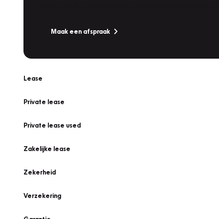
Is uw auto toe aan Onderhoud, Bandenwissel of een Va
Maak een afspraak
Lease
Private lease
Private lease used
Zakelijke lease
Zekerheid
Verzekering