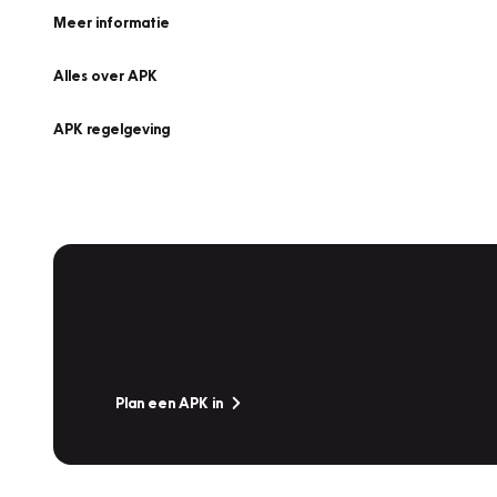
Meer informatie
Alles over APK
APK regelgeving
APK Keuring bij Vakgarage!
Is het weer tijd voor de jaarlijkse APK? Ga snel naar V
Plan een APK in