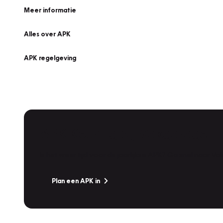
Meer informatie
Alles over APK
APK regelgeving
APK Keuring bij Vakgarage!
Is het weer tijd voor de jaarlijkse APK? Ga snel naar V
Plan een APK in