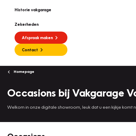
Historie vakgarage
Zekerheden
Afspraak maken
Contact
Homepage
Occasions bij Vakgarage V
Welkom in onze digitale showroom, leuk dat u een kijkje komt
Occasions