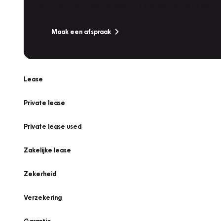
Is uw auto toe aan Onderhoud, Bandenwissel of een Va
Maak een afspraak
Lease
Private lease
Private lease used
Zakelijke lease
Zekerheid
Verzekering