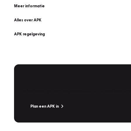
Meer informatie
Alles over APK
APK regelgeving
APK Keuring bij Vakgarage!
Is het weer tijd voor de jaarlijkse APK? Ga snel naar V
Plan een APK in