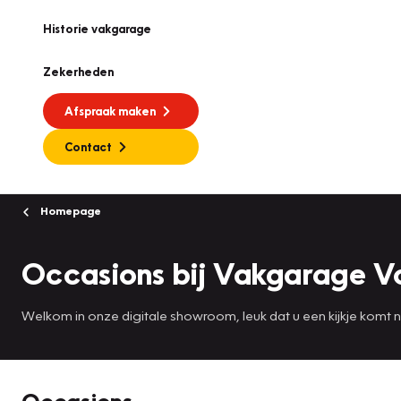
Historie vakgarage
Zekerheden
Afspraak maken
Contact
Homepage
Occasions bij Vakgarage V
Welkom in onze digitale showroom, leuk dat u een kijkje komt
Occasions