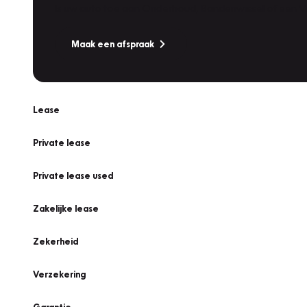
Is uw auto toe aan Onderhoud, Bandenwissel of een Va
Maak een afspraak
Lease
Private lease
Private lease used
Zakelijke lease
Zekerheid
Verzekering