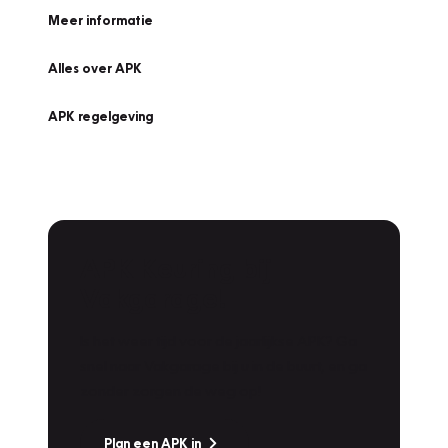
Meer informatie
Alles over APK
APK regelgeving
APK Keuring bij
Vakgarage!
Is het weer tijd voor de jaarlijkse APK? Ga
snel naar Vakgarage bij u in de buurt, en ga
zonder zorgen de weg op!
Plan een APK in