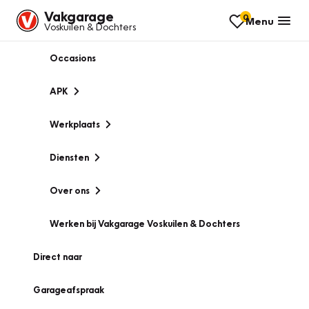
Vakgarage
0
Menu
Voskuilen & Dochters
Occasions
APK
Werkplaats
Diensten
Over ons
Werken bij Vakgarage Voskuilen & Dochters
Direct naar
Garageafspraak