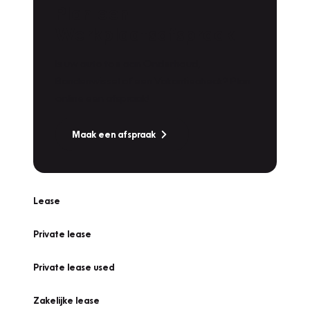
Plan een
Werkplaatsafspraak
Is uw auto toe aan Onderhoud,
Bandenwissel of een Vakantiecheck? Plan
online een afspraak!
Maak een afspraak
Lease
Private lease
Private lease used
Zakelijke lease