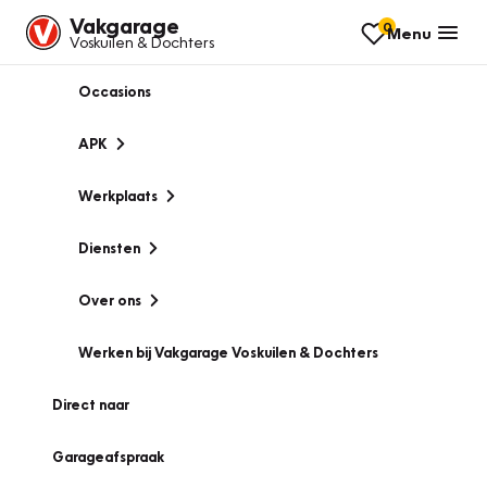
Vakgarage
0
Menu
Voskuilen & Dochters
Occasions
APK
Werkplaats
Diensten
Over ons
Werken bij Vakgarage Voskuilen & Dochters
Direct naar
Garageafspraak