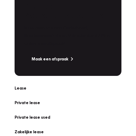
Plan een
Werkplaatsafspraak
Is uw auto toe aan Onderhoud,
Bandenwissel of een Vakantiecheck? Plan
online een afspraak!
Maak een afspraak
Lease
Private lease
Private lease used
Zakelijke lease