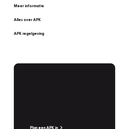
Meer informatie
Alles over APK
APK regelgeving
APK Keuring bij
Vakgarage!
Is het weer tijd voor de jaarlijkse APK? Ga
snel naar Vakgarage bij u in de buurt, en ga
zonder zorgen de weg op!
Plan een APK in