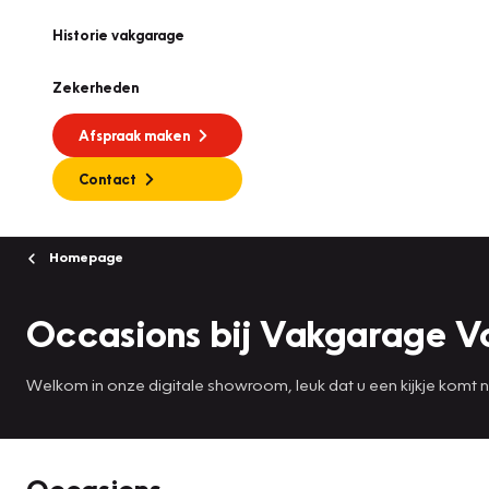
Historie vakgarage
Zekerheden
Afspraak maken
Contact
Homepage
Occasions bij Vakgarage V
Welkom in onze digitale showroom, leuk dat u een kijkje komt
Occasions