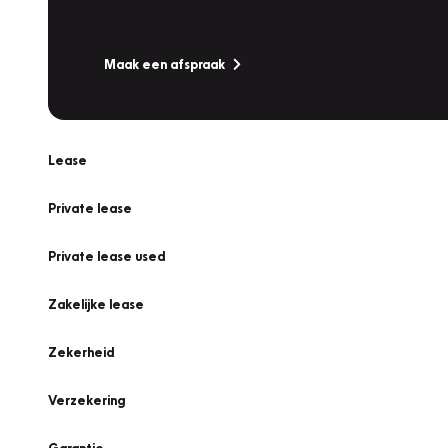
Is uw auto toe aan Onderhoud, Bandenwissel of een Va
Maak een afspraak
Lease
Private lease
Private lease used
Zakelijke lease
Zekerheid
Verzekering