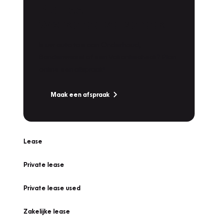
Plan een
Werkplaatsafspraak
Is uw auto toe aan Onderhoud,
Bandenwissel of een Vakantiecheck? Plan
online een afspraak!
Maak een afspraak
Lease
Private lease
Private lease used
Zakelijke lease