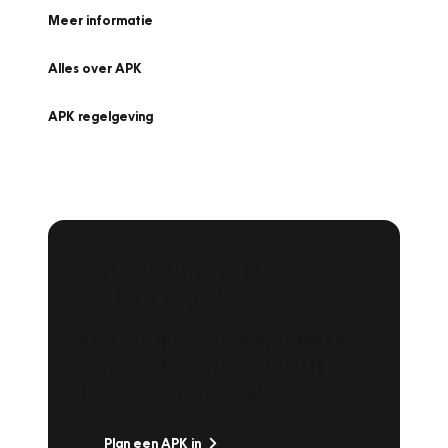
Meer informatie
Alles over APK
APK regelgeving
APK Keuring bij
Vakgarage!
Is het weer tijd voor de jaarlijkse APK? Ga
snel naar Vakgarage bij u in de buurt, en ga
zonder zorgen de weg op!
Plan een APK in