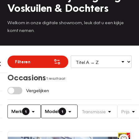
Voskuilen & Dochters
Welkom in onze digitale showroom, leuk dat u een kijkje
komt nemen.
Filteren
Occasions
1 resultaat
Vergelijken
Merk
Model
Transmissie
Prijs
1
1