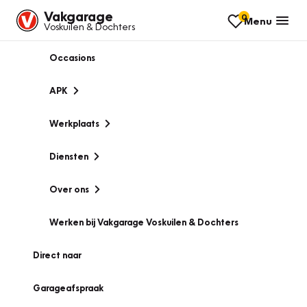
Vakgarage
0
Menu
Voskuilen & Dochters
Occasions
APK
Werkplaats
Diensten
Over ons
Werken bij Vakgarage Voskuilen & Dochters
Direct naar
Garageafspraak