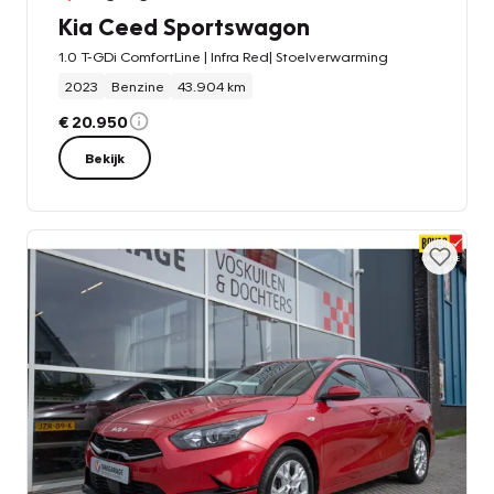
Kia Ceed Sportswagon
1.0 T-GDi ComfortLine | Infra Red| Stoelverwarming
2023
Benzine
43.904 km
€ 20.950
Bekijk