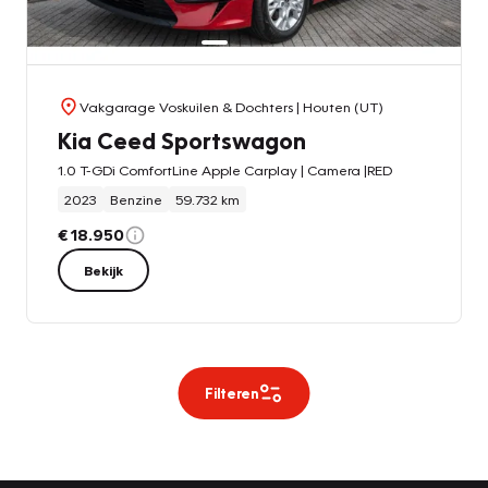
Vakgarage Voskuilen & Dochters
| Houten (UT)
Kia Ceed Sportswagon
1.0 T-GDi ComfortLine Apple Carplay | Camera |RED
2023
Benzine
59.732 km
€ 18.950
Bekijk
Filteren