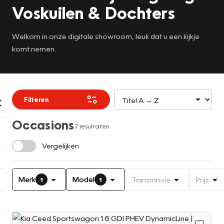
Voskuilen & Dochters
Welkom in onze digitale showroom, leuk dat u een kijkje
komt nemen.
Filteren
Occasions
7 resultaten
Vergelijken
Merk
Model
Transmissie
Prijs
1
1