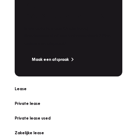
Plan een
Werkplaatsafspraak
Is uw auto toe aan Onderhoud,
Bandenwissel of een Vakantiecheck? Plan
online een afspraak!
Maak een afspraak
Lease
Private lease
Private lease used
Zakelijke lease