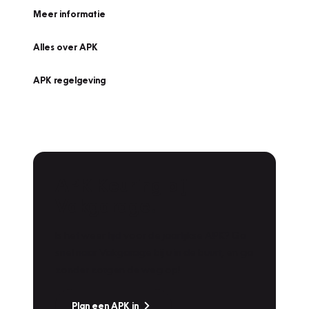
Meer informatie
Alles over APK
APK regelgeving
APK Keuring bij
Vakgarage!
Is het weer tijd voor de jaarlijkse APK? Ga
snel naar Vakgarage bij u in de buurt, en ga
zonder zorgen de weg op!
Plan een APK in