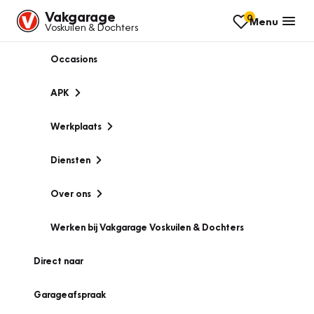
Vakgarage
0
Menu
Voskuilen & Dochters
Occasions
APK
Werkplaats
Diensten
Over ons
Werken bij Vakgarage Voskuilen & Dochters
Direct naar
Garageafspraak